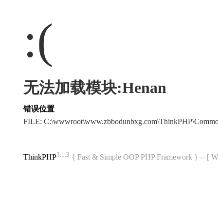
:(
无法加载模块:Henan
错误位置
FILE: C:\wwwroot\www.zbbodunbxg.com\ThinkPHP\Common
3.1.3
ThinkPHP
{ Fast & Simple OOP PHP Framework } -- 