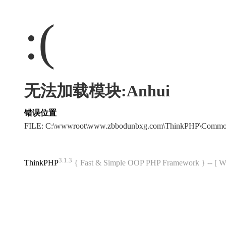
:(
无法加载模块:Anhui
错误位置
FILE: C:\wwwroot\www.zbbodunbxg.com\ThinkPHP\Common
3.1.3
ThinkPHP
{ Fast & Simple OOP PHP Framework } -- 